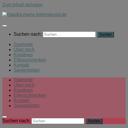
Zum Inhalt springen
Suchen nach:
Startseite
Über mich
Kreatives
Elfenschminken
Kontakt
Seelenbilder
Startseite
Über mich
Kreatives
Elfenschminken
Kontakt
Seelenbilder
Suchen nach: